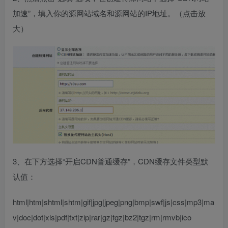
加速”，填入你的源网站域名和源网站的IP地址。（点击放
大）
3、在下方选择“开启CDN普通缓存”，CDN缓存文件类型默
认值：
html|htm|shtml|shtm|gif|jpg|jpeg|png|bmp|swf|js|css|mp3|ma
v|doc|dot|xls|pdf|txt|zip|rar|gz|tgz|bz2|tgz|rm|rmvb|ico