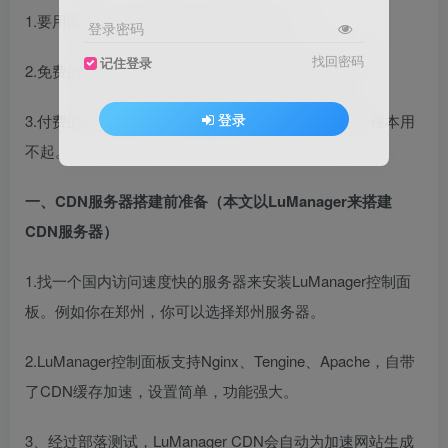
1.要用国内的CDN服务器域名都需要备案。
登录密码
找回密码
记住登录
2.免费的CDN服务器的稳定性和加速效果都不是很行。
登录
3.付费的CDN服务器一般都贵的要死，一些草根站长根本用
不起。
一、CDN服务器搭建前准备（本文以LuManager来搭建
CDN服务器）
1.找一个国内访问速度快的服务器来安装LuManager控制面
板。例如你在郑州，你可以选择郑州服务器。
2.LuManager控制面板支持Nginx、Tengine、Apache，自带
了CDN缓存加速，设置简单，功能强大。
3、经过部落测试，LuManager CDN会自动为加速网站生成