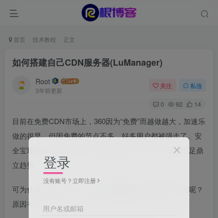
首页
技术教程
正文
如何搭建自己CDN服务器(LuManager)
Root
关注
私信
3年前更新
0
92
14
目前在免费CDN市场上，360因为“免费”而越做越大，加速乐
做的很早。但因免费的节点不多，好多用户都被强走了。安
全宝现在也还不错。目前国内的免费CDN市场已呈现三足鼎
登录
立趋势。
没有账号？立即注册
可为什么我还需要自己搭建
CDN服务器
来实现网站加速呢？
原因有三
用户名或邮箱