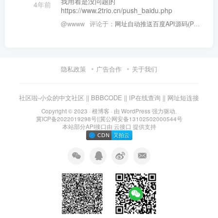
我用着是没问题的
4年前
https://www.2trio.cn/push_baidu.php
@wwww
评论于：
网址自动推送百度API源码(PHP源码)(百度php推送源代码)
隐私政策
广告合作
关于我们
社区啦-小众的中文社区
||
BBBCODE
||
IP在线查询
||
网址短连接
Copyright © 2023 ·
根博客
· 由 WordPress 强力驱动.
冀ICP备2022019298号
||
冀公网安备13102502000544号
本站部分API接口由
云接口
提供支持