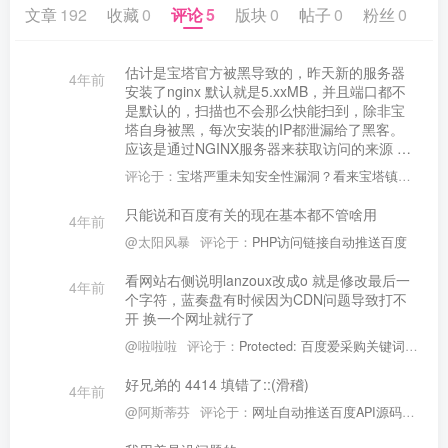
文章
192
收藏
0
评论
5
版块
0
帖子
0
粉丝
0
估计是宝塔官方被黑导致的，昨天新的服务器
4年前
安装了nginx 默认就是5.xxMB，并且端口都不
是默认的，扫描也不会那么快能扫到，除非宝
塔自身被黑，每次安装的IP都泄漏给了黑客。
应该是通过NGINX服务器来获取访问的来源 直
接访问好像不会跳转和加载，把NGINX去杀毒
评论于：
宝塔严重未知安全性漏洞？看来宝塔镇不住河妖的！！！
软件扫描了一下，宝塔运维面板这种对后端的
应用肯定会有hash值校验的。 不然直接被篡改
只能说和百度有关的现在基本都不管啥用
4年前
不就丢人了
@太阳风暴
评论于：
PHP访问链接自动推送百度
看网站右侧说明lanzoux改成o 就是修改最后一
4年前
个字符，蓝奏盘有时候因为CDN问题导致打不
开 换一个网址就行了
@啦啦啦
评论于：
Protected: 百度爱采购关键词采集企业联系信息(该资源由于涉嫌侵权,已被隐藏)
好兄弟的 4414 填错了::(滑稽)
4年前
@阿斯蒂芬
评论于：
网址自动推送百度API源码(PHP源码)(百度php推送源代码)