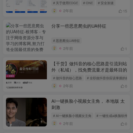
# 关于使用EDGE
# ONE
# 安全加速
2年前
15
分享一些恶意爬虫的UA特征
# 恶意爬虫UA特征
2年前
1
【干货】做抖音的核心思路是引流到站
外（私域），找免费流量才是最终目的
# 做抖音的核心思路
# 全职做抖音你应该掌握的核心
2年前
0
AI一键换脸小视频女主角， 本地版 太
刺激
# AI一键换脸小视频女主角
# 一键生成ai换脸软件
2年前
0