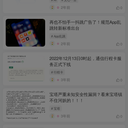
2年前
0
再也不怕手一抖跳广告了！规范App乱
跳转新标准出台
# App乱跳
2年前
0
2022年12月13日0时起，通信行程卡服
务正式下线
# 行程卡
3年前
0
宝塔严重未知安全性漏洞？看来宝塔镇
不住河妖的！！！
# 宝塔
3年前
0