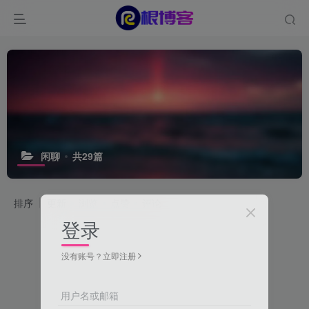
闲聊
共29篇
排序
更新
浏览
点赞
评论
登录
没有账号？立即注册
用户名或邮箱