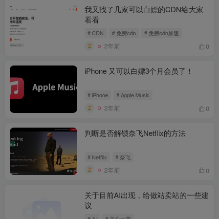
我又找了几家可以白嫖的CDN给大家
看看
# CDN
# 免费cdn
# 免费cdn加速
2年前
0
iPhone 又可以白嫖3个月会员了！
# iPhone
# Apple Music
2年前
0
判断是否解锁奈飞Netflix的方法
# Netflix
# 奈飞
2年前
0
关于目前AI出现，给做站卖站的一些建
议
# AI
# 文心一言