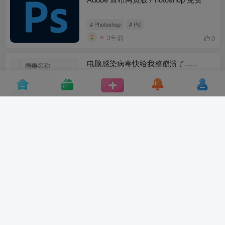
# Photoshop
# PS
3年前
0
电脑感染病毒快给我整崩溃了......
3年前
0
友盟（CNZZ）将停止未BA域名的统计
服务，看来......
# CNZZ
# 友盟
3年前
0
友情提醒有网站在阿里云的小伙伴们
# 阿里云
# 网站