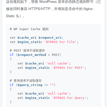
这份规则如下，替换 WordPress 原本的伪静态规则即可（已
修改同时兼容 HTTPS/HTTP，并增加是否命中的 Nginx-
Static 头）。
# WP Super Cache 规则
set 
$cache_uri
$request_uri
;
set 
$nginx_static
'BYPASS For File'
;
# POST 请求不读取缓存
if
(
$request_method
 = POST
)
{
    set 
$cache_uri
'null cache'
;
    set 
$nginx_static
'BYPASS For POST'
;
}
# 查询请求不读取缓存
if
(
$query_string
 != 
""
)
{
    set 
$cache_uri
'null cache'
;
    set 
$nginx_static
'BYPASS For Query'
;
}