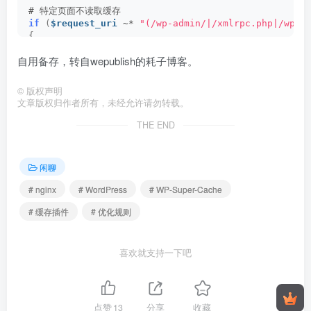
# 特定页面不读取缓存
if
(
$request_uri
 ~* 
"(/wp-admin/|/xmlrpc.php|/wp-(
{
    set 
$cache_uri
'null cache'
;
自用备存，转自wepublish的耗子博客。
    set 
$nginx_static
'BYPASS For URL'
;
}
©
版权声明
# 特定 Cookie 不读取缓存
文章版权归作者所有，未经允许请勿转载。
if
(
$http_cookie
 ~* 
"comment_author|wordpress_[a-f
{
THE END
    set 
$cache_uri
'null cache'
;
    set 
$nginx_static
'BYPASS For Cookie'
;
}
闲聊
# 判断缓存是否存在
# nginx
# WordPress
# WP-Super-Cache
if
(
-f 
$document_root
/wp-content/cache/supercache/
# 缓存插件
# 优化规则
{
    set 
$nginx_static
'HIT'
;
}
if
(
-f 
$document_root
/wp-content/cache/supercache/
喜欢就支持一下吧
{
    set 
$nginx_static
'HIT'
;
}
点赞
13
分享
收藏
location /