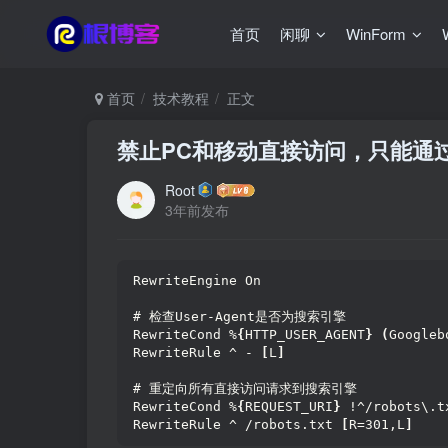
首页
闲聊
WinForm
首页
技术教程
正文
禁止PC和移动直接访问，只能通
Root
3年前发布
RewriteEngine On
# 检查User-Agent是否为搜索引擎
RewriteCond %
{
HTTP_USER_AGENT
}
(
Googleb
RewriteRule ^ - 
[
L
]
# 重定向所有直接访问请求到搜索引擎
RewriteCond %
{
REQUEST_URI
}
 !^/robots\.t
RewriteRule ^ /robots.txt 
[
R=301,L
]