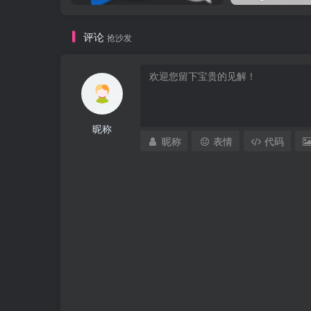
评论
抢沙发
昵称
昵称
表情
代码