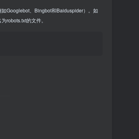
lebot、Bingbot和Baiduspider）。如
ots.txt的文件。