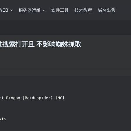
WEB
服务器运维
软件工具
技术教程
域名出售
过搜索打开且 不影响蜘蛛抓取
ot|Bingbot|Baiduspider
)
[
NC
]
xt$