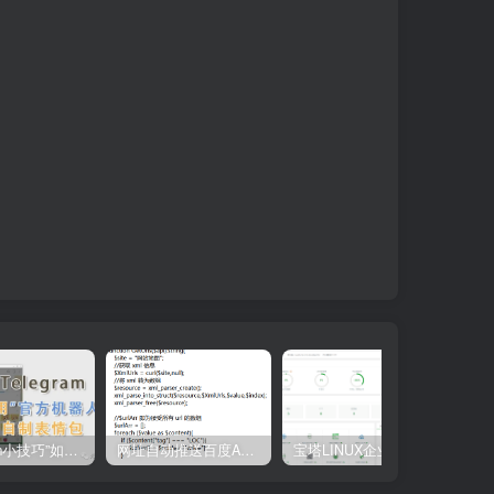
“Telegram小技巧”如何利用官方机器人自制表情包
网址自动推送百度API源码(PHP源码)(百度php推送源代码)
宝塔LINUX企业永久付费破解版(宝塔企业版破解版)所有专业版企业版插件免费使用！