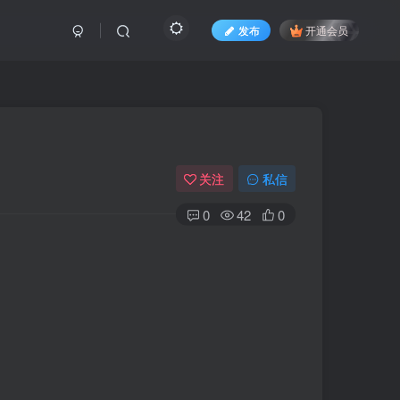
发布
开通会员
关注
私信
0
42
0
】