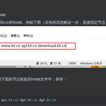
sts
t.cn的hosts，例如下图（没有的话忽略这一步，直接指定节
面的节点粘贴到hosts文件中，保存：
 api.
bt
.
cn
 dg1.
bt
.
cn
 dg2.
bt
.
cn