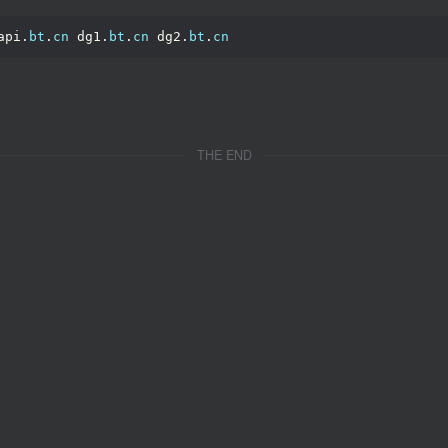
api.
bt
.
cn
 dg1.
bt
.
cn
 dg2.
bt
.
cn
THE END