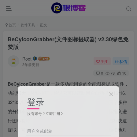
首页
软件工具
正文
BeCyIconGrabber(文件图标提取器) v2.30绿色免
费版
Root
关注
私信
3年前更新
0
78
10
BeCyIconGrabber
是一款多功能用途的全能图标提取软件，
功能强大，体积小巧，通过它可以帮助用户自动提取16*16、
登录
32*32以及48*48三种不同分辨率的图标。软件还内置了多种
的分辨率图标选择，支持文件拖拽，用户可以把目标拖入进
没有账号？立即注册
行图标提取，最大特点就是支持的任何格式文件的图标快速
提取，可以对您需要的图标进行显示，让你可以更轻松地对
用户名或邮箱