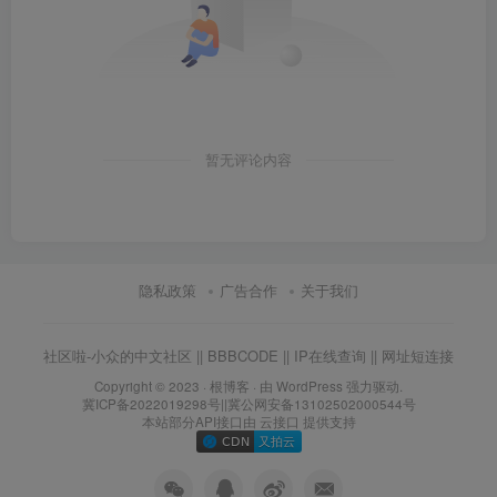
暂无评论内容
隐私政策
广告合作
关于我们
社区啦-小众的中文社区
||
BBBCODE
||
IP在线查询
||
网址短连接
Copyright © 2023 ·
根博客
· 由 WordPress 强力驱动.
冀ICP备2022019298号
||
冀公网安备13102502000544号
本站部分API接口由
云接口
提供支持