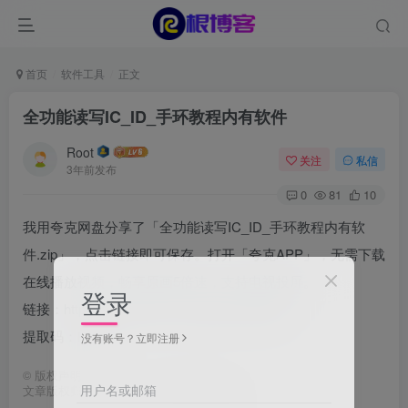
首页
软件工具
正文
全功能读写IC_ID_手环教程内有软件
Root
关注
私信
3年前发布
0
81
10
我用夸克网盘分享了「全功能读写IC_ID_手环教程内有软
件.zip」，点击链接即可保存。打开「夸克APP」，无需下载
在线播放视频，畅享原画5倍速，支持电视投屏。
登录
链接：https://pan.quark.cn/s/aa9811b4eada
提取码：KVnk
没有账号？立即注册
©
版权声明
用户名或邮箱
文章版权归作者所有，未经允许请勿转载。