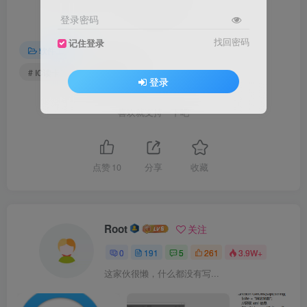
THE END
登录密码
找回密码
记住登录
软件工具
# IC读卡器
# ID读卡器
登录
喜欢就支持一下吧
点赞
10
分享
收藏
Root
关注
0
191
5
261
3.9W+
这家伙很懒，什么都没有写...