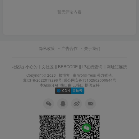
暂无评论内容
隐私政策
广告合作
关于我们
社区啦-小众的中文社区
||
BBBCODE
||
IP在线查询
||
网址短连接
Copyright © 2023 ·
根博客
· 由 WordPress 强力驱动.
冀ICP备2022019298号
||
冀公网安备13102502000544号
本站部分API接口由
云接口
提供支持