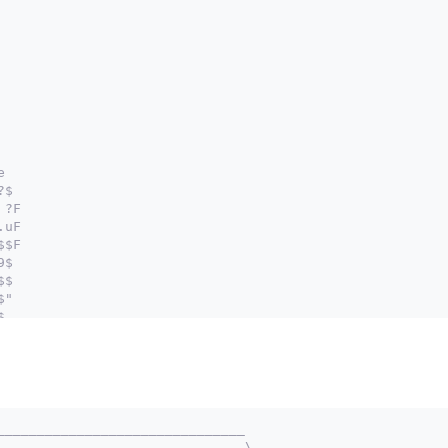
e
?$
 ?F
.uF
$$F
9$
$$
$"
$
B
$
F
_______________________________  
_____________________________  \