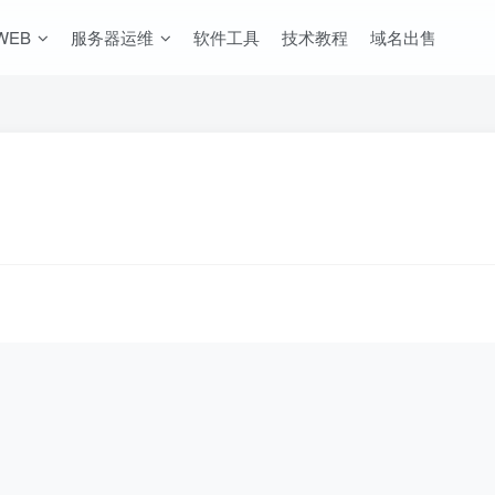
WEB
服务器运维
软件工具
技术教程
域名出售
登录
没有账号？立即注册