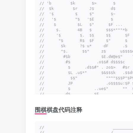
// 'b        $k       $>       $
//  $k        $r     J$       d$
//  '$         $     $"       $~
//   '$        "$   '$E       $
//    $         $L   $"      $F ...
//     $.       4B   $      $$$*"""*b
//     '$        $.  $$     $$      $F
//      "$       R$  $F     $"      $
//       $k      ?$ u*     dF      .$
//       ^$.      $$"     z$      u$$$$
//        #$b             $E.dW@e$"    
//         #$           .o$$# d$$$$c   
//          $      .d$$#" . zo$>   #$r 
//          $L .u$*"      $&$$$k   .$$d
//           $$"            ""^"$$$P"$P
//          JP              .o$$$$u:$P 
//          $          ..ue$"      ""  
//         d$          $F              
//         $$     ....udE             4
//          #$    """"` $r            @
围棋棋盘代码注释
//           ^$L        '$            $
//             RN        4N           $
//              *$b                  d$
//               $$k                 $F
//                             ________
//               $$b                $F
//                            /  ______