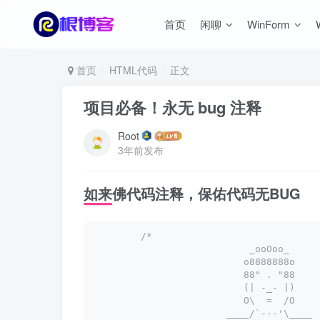
首页
闲聊
WinForm
首页
HTML代码
正文
项目必备！永无 bug 注释
Root
3年前发布
如来佛代码注释，保佑代码无BUG
/*
                           _ooOoo_
                          o8888888o
                          88" . "88
                          (| -_- |)
                          O\  =  /O
                       ____/`---'\____