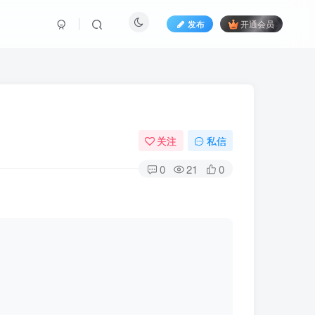
发布
开通会员
关注
私信
0
21
0