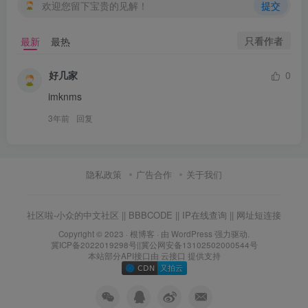
欢迎您留下宝贵的见解！
提交
只看作者
最新
最热
好几家
0
imknms
3年前
回复
隐私政策
广告合作
关于我们
社区啦-小众的中文社区
||
BBBCODE
||
IP在线查询
||
网址短连接
Copyright © 2023 ·
根博客
· 由 WordPress 强力驱动.
冀ICP备2022019298号
||
冀公网安备13102502000544号
本站部分API接口由
云接口
提供支持