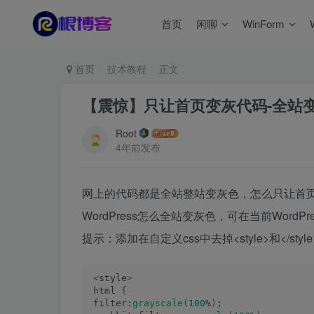
首页
闲聊
WinForm
首页
技术教程
正文
【震惊】只让首页变灰代码-全站
Root
4年前发布
网上的代码都是全站整站变灰色，怎么只让首
WordPress怎么全站变灰色，可在当前WordP
提示：添加在自定义css中去掉<style>和</style
<
style
>
html 
{
filter:
grayscale
(
100
%
)
;