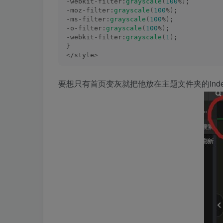
-webkit-filter:
grayscale
(
100
%
)
;
-moz-filter:
grayscale
(
100
%
)
;
-ms-filter:
grayscale
(
100
%
)
;
-o-filter:
grayscale
(
100
%
)
;
-webkit-filter:
grayscale
(
1
)
;
}
<
/style
>
要想只有首页变灰就把他放在主题文件夹的ind