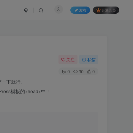
发布
开通会员
关注
私信
0
30
0
变一下就行。
ess模板的<head>中！