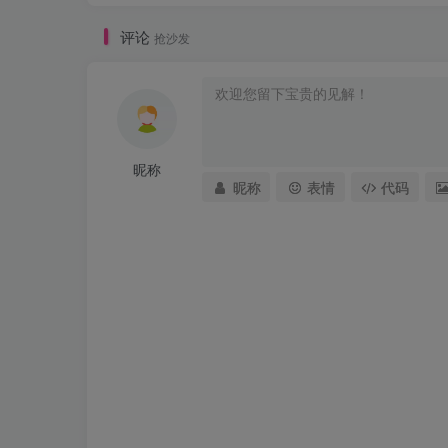
评论
抢沙发
昵称
昵称
表情
代码