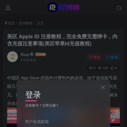
首页
技术教程
正文
美区 Apple ID 注册教程，完全免费无需绑卡，内
含充值注意事项(美区苹果id充值教程)
Root
关注
私信
4年前发布
0
123
0
中国区 App Store 的国外付费和内购游戏，由于游戏版号原
因几乎被下架一空，导致目前 App Store 中国区游戏所剩无
登录
几。短期来看大面积重新上架可能性微乎其微，完美的解决
办法只有一个: 使用外区 Apple ID 下载和购买。
没有账号？立即注册
用户名或邮箱