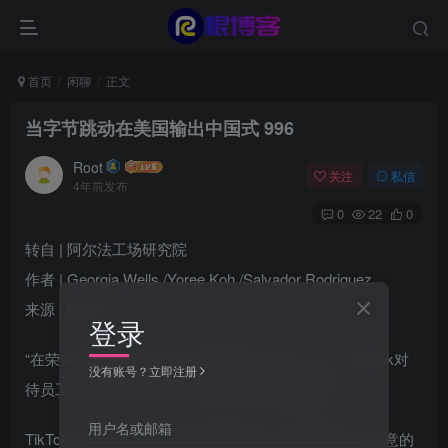
首页
闲聊
正文
当字节跳动在美国输出中国式 996
Root
关注
私信
4年前发布
0
22
0
转自 | 阿尔法工场研究院
作者 | Georgia Wells /Yoree Koh /Salvador Rodriguez
来源 | WSJ
登录
“在荣克离职时发布的一份内部备忘录中，他说，“TikTok对
没有账号？立即注册
待员工的方式与TikTok平台代表的东西截然相反。”
用户名或邮箱
TikTok上似乎有无穷无尽的消遣打趣、尽情舞动以及善意的