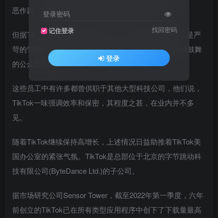
恶作剧，它也因此自称是互联网上最快乐的地方。
登录密码
找回密码
记住登录
但据TikTok美国办公室的员工说，推动TikTok成功的，是严
苛的管理风格和高要求的内部文化，完全背离平台愉悦鼓舞
登录
的公众形象。
这些员工中有许多都曾供职于其他大型科技公司，他们说，
TikTok一味强调效率和保密，其程度之甚，在业内并不多
见。
随着TikTok继续保持高增长，上述情况日益助推着TikTok美
国办公室的紧张气氛。TikTok是总部位于北京的字节跳动科
技有限公司(ByteDance Ltd.)的子公司。
据市场研究公司Sensor Tower，截至2022年第一季度，六年
前创立的TikTok已在所有类型应用程序中创下了下载量最高