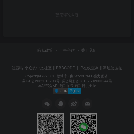
暂无评论内容
隐私政策
广告合作
关于我们
社区啦-小众的中文社区
||
BBBCODE
||
IP在线查询
||
网址短连接
Copyright © 2023 ·
根博客
· 由 WordPress 强力驱动.
冀ICP备2022019298号
||
冀公网安备13102502000544号
本站部分API接口由
云接口
提供支持