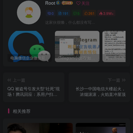
Root
关注
0
191
5
261
3.9W+
这家伙很懒，什么都没有写...
电脑微信企业微信双开/多开方法(最简单粗暴的解决方案)
“Telegram小技巧”如何利用官方机器人自制表情包
上一篇
下一篇
QQ 被盗号引发大型“社死”现
长沙一中国电信大楼起火，
场！腾讯回应：系用户扫描
浓烟滚滚，火焰直冲屋顶
过伪造的游戏二维码
相关推荐