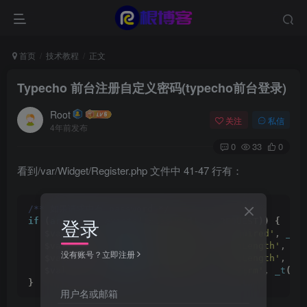
首页
技术教程
正文
Typecho 前台注册自定义密码(typecho前台登录)
Root
关注
私信
4年前发布
0
33
0
看到/var/Widget/Register.php 文件中 41-47 行有：
/** 如果请求中有 password */
登录
if
(
array_key_exists
(
'password'
, $_REQUEST
))
{
   $validator-
>
addRule
(
'password'
, 
'required'
, 
_t
(
   $validator-
>
addRule
(
'password'
, 
'minLength'
, 
_t
没有账号？立即注册
   $validator-
>
addRule
(
'password'
, 
'maxLength'
, 
_t
   $validator-
>
addRule
(
'confirm'
, 
'confirm'
, 
_t
(
'
}
用户名或邮箱