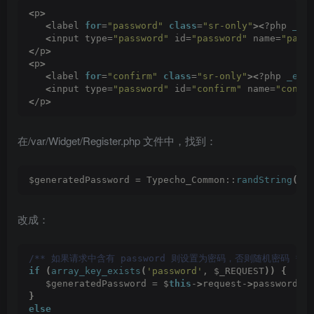
<
p
>
<
label 
for
=
"password"
class
=
"sr-only"
><
?php 
_e
(
<
input type=
"password"
 id=
"password"
 name=
"pass
<
/p
>
<
p
>
<
label 
for
=
"confirm"
class
=
"sr-only"
><
?php 
_e
(
'
<
input type=
"password"
 id=
"confirm"
 name=
"confi
<
/p
>
在/var/Widget/Register.php 文件中，找到：
$generatedPassword = Typecho_Common::
randString
(
7
)
改成：
/** 如果请求中含有 password 则设置为密码，否则随机密码 */
if
(
array_key_exists
(
'password'
, $_REQUEST
))
{
   $generatedPassword = $
this
-
>
request-
>
password;
}
else