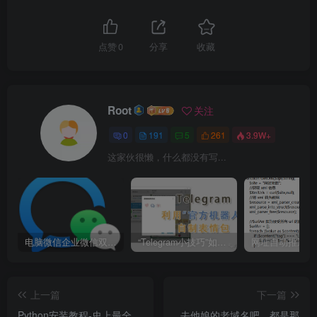
点赞
0
分享
收藏
Root
关注
0
191
5
261
3.9W+
这家伙很懒，什么都没有写...
电脑微信企业微信双开/多开方法(最简单粗暴的解决方案)
“Telegram小技巧”如何利用官方机器人自制表情包
上一篇
下一篇
Python安装教程-史上最全
去他娘的老域名吧，都是那