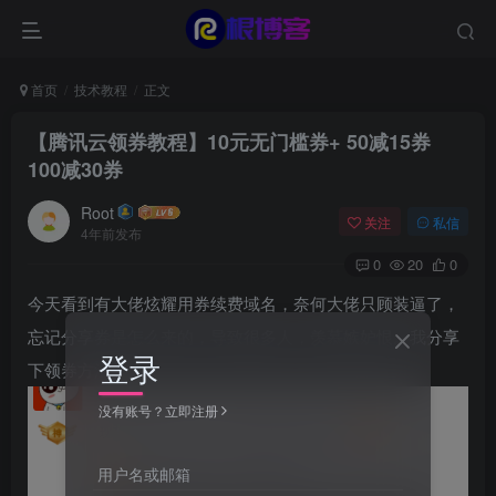
首页
技术教程
正文
【腾讯云领券教程】10元无门槛券+ 50减15券
100减30券
Root
关注
私信
4年前发布
0
20
0
今天看到有大佬炫耀用券续费域名，奈何大佬只顾装逼了，
忘记分享券是怎么来的，导致很多人，羡慕嫉妒恨。我分享
登录
下领券方法。
没有账号？立即注册
用户名或邮箱