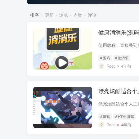
排序
更新
浏览
点赞
评论
健康消消乐(源码
# 源码
# 消消乐
Root
4年前
漂亮炫酷适合个
# 源码
# HTML源码
Root
4年前