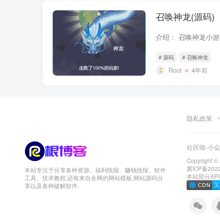
召唤神龙(源码)
# 源码
# 召唤神龙
Root
4年前
隐私政策
社区啦-小
Copyright ©
冀ICP备202
本站专注于分享各种资源、福利线报、赚钱线报、软件
本站部分AP
工具、技术教程,还有来自全网的网站模板,网站源码分
享以及各种破解软件.