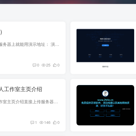
)
使用教程：直接丢到服务器上就能用演示地址： 演示站 源码下载(回复后可见)：{hide}{cloud title='健康消消乐(源码)' type='lz' url='https://lanzouo.com/in79Byie1wj' password='50v4'/}{/hid...
0
25
0
人工作室主页介绍
漂亮炫酷适合个人工作室主页介绍直接上传服务器压缩包解压就完事了，修改index.html内代码即可，注释写的很全，替换图片在文件夹img，只有前端，没有后台，大佬如果需要，可以自行添加后台。本...
1
146
0