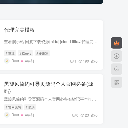
代理完美模板
查看演示站 回复下载资源{hide}{cloud title='代理完美模板' type='lz' url='https://lanzouo.com/idmWfyesdyd' password='51bo'/}{/hide}
# 商业
# jQuery
# 多用途
Root
4年前
1
190
0
黑旋风简约引导页源码个人官网必备(源
码)
黑旋风简约引导页源码个人官网必备右键记事本打开文件即可修改，图片在文件里替换即可，做辅助导航页 卖东西都可以{hide} https://www.pv3.top/26/ {cloud title='黑旋风简约引导页源码个人官网...
# 官网源码
# 简约
Root
4年前
0
23
0