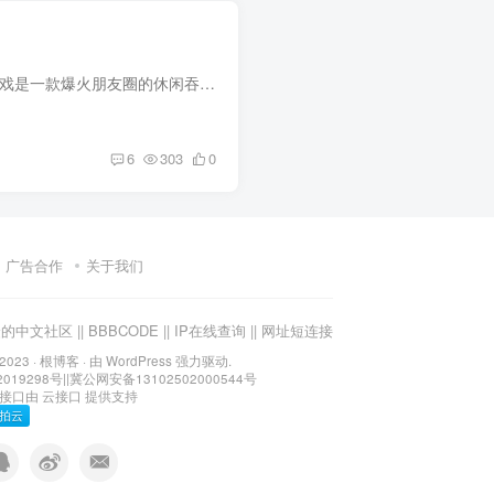
介绍： 召唤神龙小游戏是一款爆火朋友圈的休闲吞噬成长类手机游戏，召唤神龙提供了最轻松的吞噬玩法以及多种不同形态的转换机制，玩家需要从一只小蝌蚪开始游戏，一点点吃东西成长为一条庞大的...
6
303
0
广告合作
关于我们
众的中文社区
||
BBBCODE
||
IP在线查询
||
网址短连接
 2023 ·
根博客
· 由 WordPress 强力驱动.
2019298号
||
冀公网安备13102502000544号
I接口由
云接口
提供支持