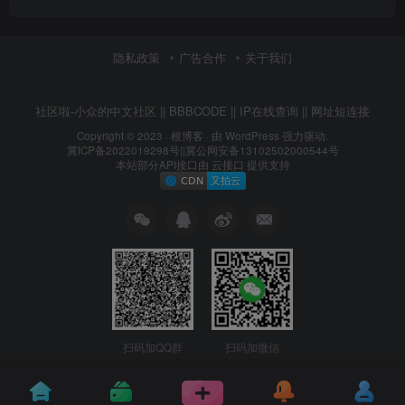
隐私政策
广告合作
关于我们
社区啦-小众的中文社区
||
BBBCODE
||
IP在线查询
||
网址短连接
Copyright © 2023 ·
根博客
· 由 WordPress 强力驱动.
冀ICP备2022019298号
||
冀公网安备13102502000544号
本站部分API接口由
云接口
提供支持
扫码加QQ群
扫码加微信